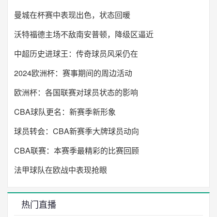
曼城在杯赛中表现出色，状态回暖
沃特福德主场不敌南安普顿，降级区逼近
中超历史进球王：传奇球员风采仍在
2024欧洲杯：赛事期间的周边活动
欧洲杯：各国联赛对球员状态的影响
CBA球队更名：新赛季新形象
球员转会：CBA新赛季大牌球员动向
CBA联赛：本赛季最精彩的比赛回顾
法甲球队在欧战中表现抢眼
热门直播