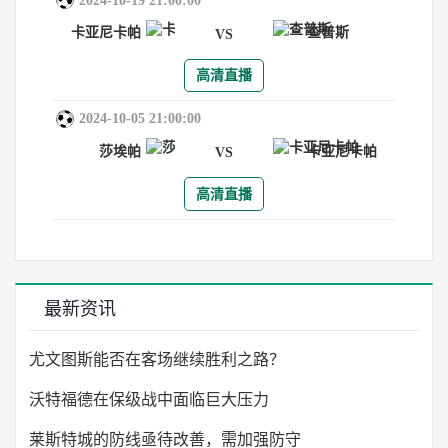
2024-10-19 21:00:00
卡亚尼卡帕
查普斯
VS
高清直播
2024-10-05 21:00:00
莎埃帕
卡亚尼卡帕
VS
高清直播
最新资讯
尤文图斯能否在客场继续胜利之路？
沃特福德在保级战中面临巨大压力
莱斯特城的防线亟待改善，需加强防守