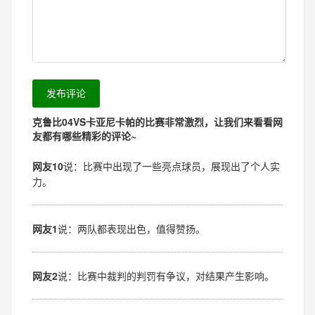
发布评论
克鲁比04VS卡亚尼卡帕的比赛非常激烈，让我们来看看网
友都有哪些精彩的评论~
网友10
说：比赛中出现了一些亮点球员，展现出了个人实
力。
网友1
说：两队都表现出色，值得赞扬。
网友2
说：比赛中裁判的判罚有争议，对结果产生影响。