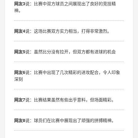
网友3
说：比赛中双方球员之间展现出了良好的竞技精
神。
网友4
说：这场比赛双方实力相当，打得非常激烈。
网友5
说：虽然比分没有拉开，但双方都有进球的机会
网友6
说：比赛中出现了几次精彩的进攻配合，令人印象
深刻
网友7
说：比赛结果虽然有些出乎意料，但场面精彩。
网友8
说：球员们在比赛中展现出了顽强的拼搏精神。