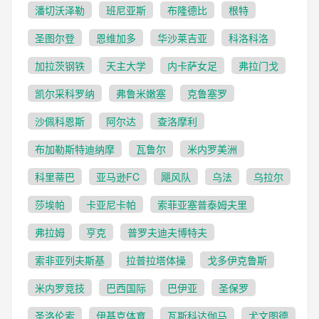
潘切沃泽勒
班尼亚斯
布隆德比
根特
圣图尔登
恩维加多
华沙莱吉亚
科洛科洛
加拉茨钢铁
天主大学
内卡萨女足
弗拉门戈
凯尔采科罗纳
弗鲁米嫩塞
克鲁塞罗
沙佩科恩斯
阿尔达
查洛摩利
布加勒斯特迪纳摩
瓦鲁尔
米内罗美洲
科里蒂巴
亚马逊FC
飓风队
乌法
乌拉尔
莎埃帕
卡亚尼卡帕
索菲亚塞普泰姆夫里
弗拉姆
亨克
普罗夫迪夫博特夫
索非亚列夫斯基
拉普拉塔体操
戈多伊克鲁斯
米内罗竞技
巴西国际
巴伊亚
圣保罗
圣洛伦索
伊基克体育
瓦斯科达伽马
尤文图德