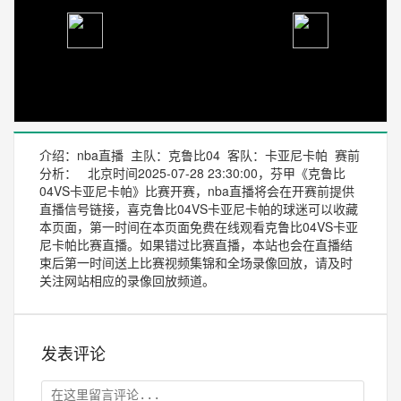
芬甲
VS
克鲁比04
卡亚尼卡帕
介绍：nba直播 主队：克鲁比04 客队：卡亚尼卡帕 赛前
分析： 北京时间2025-07-28 23:30:00，芬甲《克鲁比
04VS卡亚尼卡帕》比赛开赛，nba直播将会在开赛前提供
直播信号链接，喜克鲁比04VS卡亚尼卡帕的球迷可以收藏
本页面，第一时间在本页面免费在线观看克鲁比04VS卡亚
尼卡帕比赛直播。如果错过比赛直播，本站也会在直播结
束后第一时间送上比赛视频集锦和全场录像回放，请及时
关注网站相应的录像回放频道。
发表评论