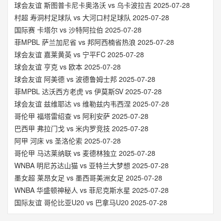
球会友谊 斯图普卡尼卡奥洛沃 vs 乌卡波拉吉 2025-07-28
村超 寿洞村足球队 vs 大河口村足球队 2025-07-28
国际赛 卡塔尔 vs 沙特阿拉伯 2025-07-28
菲MPBL 萨兰加尼省 vs 邦阿西楠省热浪 2025-07-28
球会友谊 嘉莱黄英 vs 宁平FC 2025-07-28
球会友谊 亨克 vs 欧本 2025-07-28
球会友谊 阿美德 vs 波德鲁姆士邦 2025-07-28
菲MPBL 达沃西方老虎 vs 伊莫斯SV 2025-07-28
球会友谊 兹维耶达 vs 维勒兹内韦西涅 2025-07-28
哥伦甲 福塔雷绍查 vs 阿利安萨 2025-07-28
巴西甲 弗拉门戈 vs 米内罗竞技 2025-07-28
阿甲 河床 vs 圣洛伦索 2025-07-28
哥伦甲 马达莱纳联 vs 麦德林独立 2025-07-28
WNBA 明尼苏达山猫 vs 亚特兰大梦想 2025-07-28
墨女超 莱昂女足 vs 墨西哥美洲女足 2025-07-28
WNBA 华盛顿神秘人 vs 菲尼克斯水星 2025-07-28
国际友谊 哥伦比亚U20 vs 巴拿马U20 2025-07-28