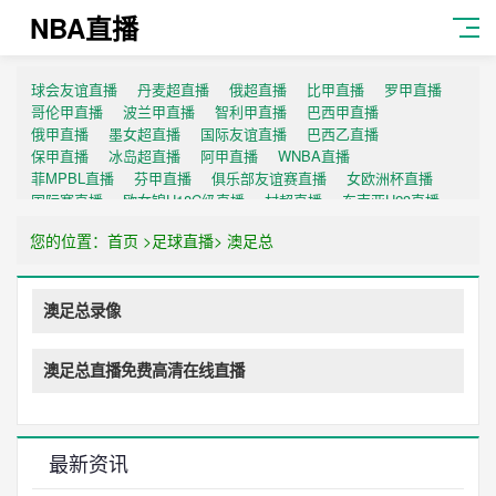
NBA直播
球会友谊直播
丹麦超直播
俄超直播
比甲直播
罗甲直播
哥伦甲直播
波兰甲直播
智利甲直播
巴西甲直播
俄甲直播
墨女超直播
国际友谊直播
巴西乙直播
保甲直播
冰岛超直播
阿甲直播
WNBA直播
菲MPBL直播
芬甲直播
俱乐部友谊赛直播
女欧洲杯直播
国际赛直播
欧女锦U18C级直播
村超直播
东南亚U23直播
瑞典超直播
日职联直播
瑞典超甲直播
韩K2联直播
您的位置：
首页 >
足球直播
> 澳足总
中甲直播
中乙直播
芬超直播
拉脱超直播
挪超直播
瑞士超直播
韩K联直播
中女超直播
中超直播
挪乙直播
澳足总直播
NBL(中)直播
全运男篮直播
菲篮联直播
瑞典女超直播
乌拉甲直播
白俄甲直播
世欧预直播
澳足总录像
印尼联直播
土伦杯直播
南非联杯直播
亚冠联直播
足球直播
篮球直播
足球新闻
篮球新闻
澳足总直播免费高清在线直播
最新资讯