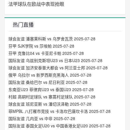
法甲球队在欧战中表现抢眼
热门直播
球会友谊 潘塞莱科斯 vs 乌罗舍瓦茨 2025-07-28
芬甲 SJK学院 vs 莎埃帕 2025-07-28
芬甲 克鲁比04 vs 卡亚尼卡帕 2025-07-28
国际友谊 乌兹别克斯坦U23 vs 日本U23 2025-07-28
球会友谊 加济安泰普大都会 vs 阿兰亚士邦 2025-07-28
俄甲 乌拉尔 vs 新罗西斯克黑海人 2025-07-28
国际友谊 桑给巴尔 vs 尼日利亚 2025-07-28
东南亚U23 菲律宾U23 vs 泰国U23 2025-07-28
村超 高硐村足球队 vs 寨蒿村足球队 2025-07-28
球会友谊 班尼亚斯 vs 潘切沃泽勒 2025-07-28
菲MPBL 八打雁市竞技 vs 卡洛坎巴唐坎卡洛 2025-07-28
国际友谊 几内亚 vs 中非 2025-07-28
国际友谊 泰国女足U20 vs 中国香港女足U20 2025-07-28