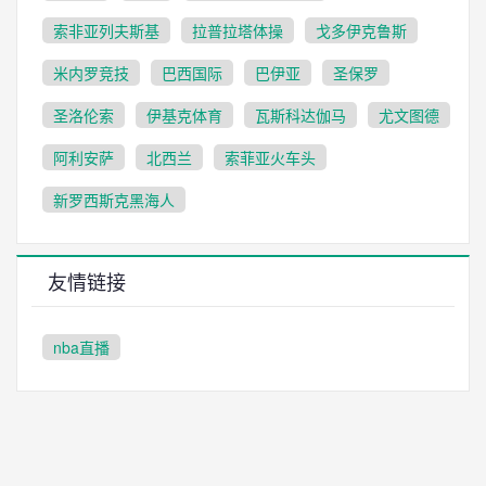
索非亚列夫斯基
拉普拉塔体操
戈多伊克鲁斯
米内罗竞技
巴西国际
巴伊亚
圣保罗
圣洛伦索
伊基克体育
瓦斯科达伽马
尤文图德
阿利安萨
北西兰
索菲亚火车头
新罗西斯克黑海人
友情链接
nba直播