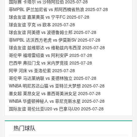
国际赛 卡塔尔 vs 沙特阿拉伯 2025-07-28
菲MPBL 萨兰加尼省 vs 邦阿西楠省热浪 2025-07-28
球会友谊 嘉莱黄英 vs 宁平FC 2025-07-28
球会友谊 亨克 vs 欧本 2025-07-28
球会友谊 阿美德 vs 波德鲁姆士邦 2025-07-28
菲MPBL 达沃西方老虎 vs 伊莫斯SV 2025-07-28
球会友谊 兹维耶达 vs 维勒兹内韦西涅 2025-07-28
哥伦甲 福塔雷绍查 vs 阿利安萨 2025-07-28
巴西甲 弗拉门戈 vs 米内罗竞技 2025-07-28
阿甲 河床 vs 圣洛伦索 2025-07-28
哥伦甲 马达莱纳联 vs 麦德林独立 2025-07-28
WNBA 明尼苏达山猫 vs 亚特兰大梦想 2025-07-28
墨女超 莱昂女足 vs 墨西哥美洲女足 2025-07-28
WNBA 华盛顿神秘人 vs 菲尼克斯水星 2025-07-28
国际友谊 哥伦比亚U20 vs 巴拿马U20 2025-07-28
热门球队