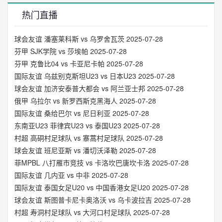
热门直播
球会友谊 潘塞莱科斯 vs 乌罗舍瓦茨 2025-07-28
芬甲 SJK学院 vs 莎埃帕 2025-07-28
芬甲 克鲁比04 vs 卡亚尼卡帕 2025-07-28
国际友谊 乌兹别克斯坦U23 vs 日本U23 2025-07-28
球会友谊 加济安泰普大都会 vs 阿兰亚士邦 2025-07-28
俄甲 乌拉尔 vs 新罗西斯克黑海人 2025-07-28
国际友谊 桑给巴尔 vs 尼日利亚 2025-07-28
东南亚U23 菲律宾U23 vs 泰国U23 2025-07-28
村超 高硐村足球队 vs 寨蒿村足球队 2025-07-28
球会友谊 班尼亚斯 vs 潘切沃泽勒 2025-07-28
菲MPBL 八打雁市竞技 vs 卡洛坎巴唐坎卡洛 2025-07-28
国际友谊 几内亚 vs 中非 2025-07-28
国际友谊 泰国女足U20 vs 中国香港女足U20 2025-07-28
球会友谊 斯图普卡尼卡奥洛沃 vs 乌卡波拉吉 2025-07-28
村超 寿洞村足球队 vs 大河口村足球队 2025-07-28