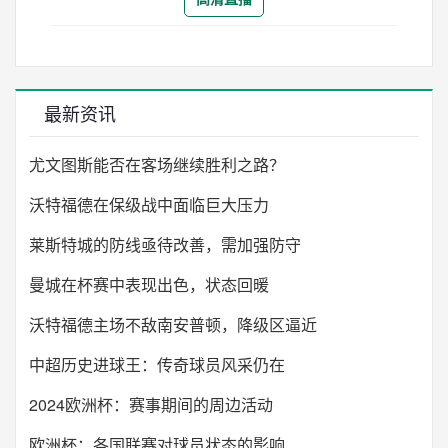
最新资讯
尤文图斯能否在客场继续胜利之路？
沃特福德在保级战中面临巨大压力
莱斯特城的防线亟待改善，需加强防守
曼城在杯赛中表现出色，状态回暖
沃特福德主场不敌南安普顿，降级区逼近
中超历史进球王：传奇球员风采仍在
2024欧洲杯：赛事期间的周边活动
欧洲杯：各国联赛对球员状态的影响