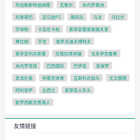
布加勒斯特迪纳摩
瓦鲁尔
米内罗美洲
科里蒂巴
亚马逊FC
飓风队
乌法
乌拉尔
莎埃帕
卡亚尼卡帕
索菲亚塞普泰姆夫里
弗拉姆
亨克
普罗夫迪夫博特夫
索非亚列夫斯基
拉普拉塔体操
戈多伊克鲁斯
米内罗竞技
巴西国际
巴伊亚
圣保罗
圣洛伦索
伊基克体育
瓦斯科达伽马
尤文图德
阿利安萨
北西兰
索菲亚火车头
新罗西斯克黑海人
友情链接