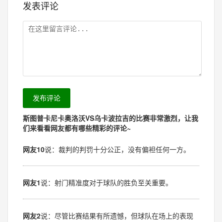
发表评论
发布评论
斯图普卡尼卡奥洛沃VS乌卡波拉吉的比赛非常激烈，让我
们来看看网友都有哪些精彩的评论~
网友10
说：裁判的判罚十分公正，没有偏袒任何一方。
网友1
说：射门精准度对于球队的胜负至关重要。
网友2
说：尽管比赛结果有所遗憾，但球队在场上的表现